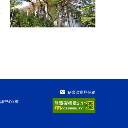
之
並
秘書處意見信箱
資訊中心8樓