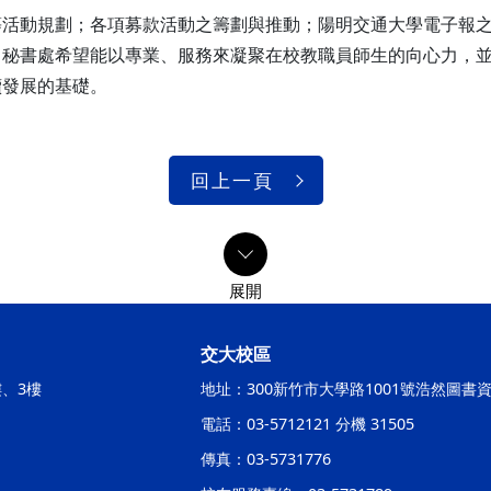
等活動規劃；各項募款活動之籌劃與推動；陽明交通大學電子報
。秘書處希望能以專業、服務來凝聚在校教職員師生的向心力，
續發展的基礎。
回上一頁
交大校區
樓、3樓
地址：300新竹市大學路1001號浩然圖書
電話：03-5712121 分機 31505
傳真：03-5731776