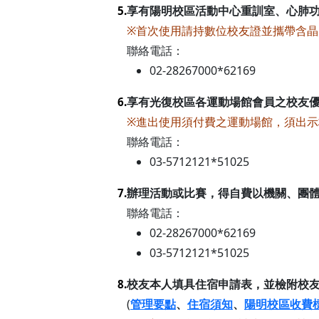
享有陽明校區活動中心重訓室、心肺
5.
※首次使用請持數位校友證並攜帶含
聯絡電話：
02-28267000*62169
享有光復校區各運動場館會員之校友
6.
※進出使用須付費之運動場館，須出
聯絡電話：
03-5712121*51025
辦理活動或比賽，得自費以機關、團
7.
聯絡電話：
02-28267000*62169
03-5712121*51025
校友本人填具住宿申請表，並檢附校
8.
(
管理要點
、
住宿須知
、
陽明校區收費