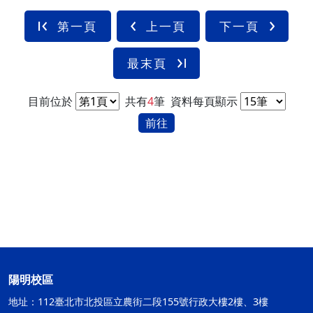
第一頁
上一頁
下一頁
最末頁
目前位於
共有
4
筆
資料每頁顯示
前往
陽明校區
地址：112臺北市北投區立農街二段155號行政大樓2樓、3樓