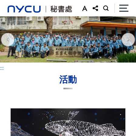
:::
:::
活動